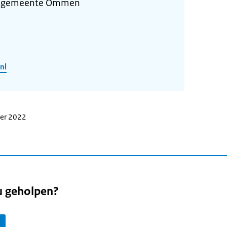
e gemeente Ommen
nl
ber 2022
u geholpen?