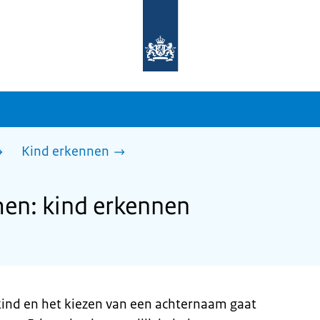
Naar
de
homepage
van
sdg.rijksoverheid.nl
Kind erkennen
n: kind erkennen
kind en het kiezen van een achternaam gaat