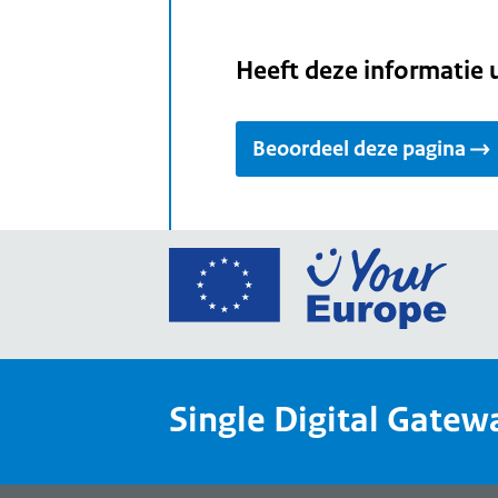
Heeft deze informatie 
Beoordeel deze pagina
Ga
naar
de
home
van
Single Digital Gatew
Your
Europ
een