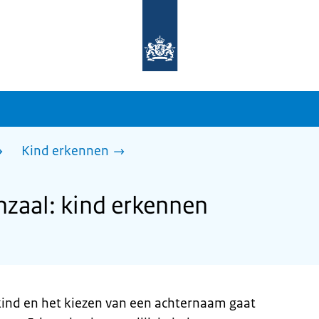
Naar
de
homepage
van
sdg.rijksoverheid.nl
Kind erkennen
zaal: kind erkennen
kind en het kiezen van een achternaam gaat