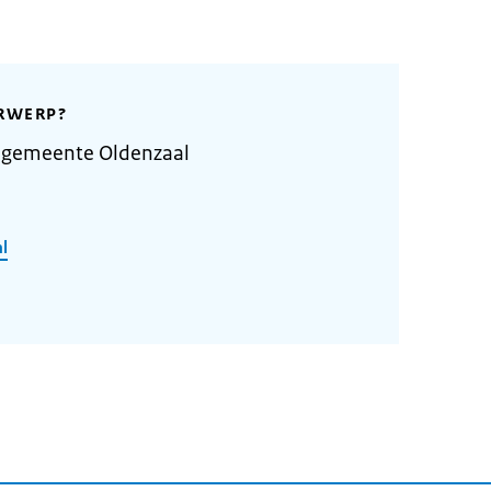
RWERP?
 gemeente Oldenzaal
l