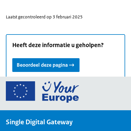
Laatst gecontroleerd op 3 februari 2025
Heeft deze informatie u geholpen?
Beoordeel deze pagina
Ga
naar
de
homepage
van
Single Digital Gateway
Your
Europe,