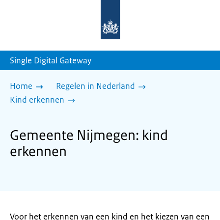
Naar
de
homepage
van
sdg.rijksoverheid.nl
Single Digital Gateway
Home
Regelen in Nederland
Kind erkennen
Gemeente Nijmegen: kind
erkennen
Voor het erkennen van een kind en het kiezen van een