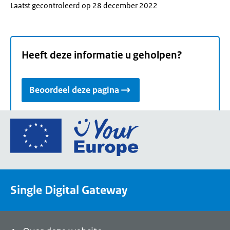
Laatst gecontroleerd op 28 december 2022
Heeft deze informatie u geholpen?
Beoordeel deze pagina
Ga
naar
de
homepage
van
Single Digital Gateway
Your
Europe,
een
portaal