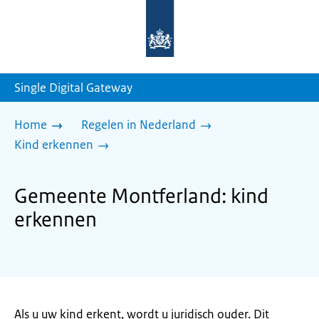
Naar
de
homepage
van
sdg.rijksoverheid.nl
Single Digital Gateway
Home
Regelen in Nederland
Kind erkennen
Gemeente Montferland: kind
erkennen
Als u uw kind erkent, wordt u juridisch ouder. Dit