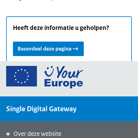
Heeft deze informatie u geholpen?
Beoordeel deze pagina
Ga
naar
de
homepage
van
Single Digital Gateway
Your
Europe,
een
portaal
Over deze website