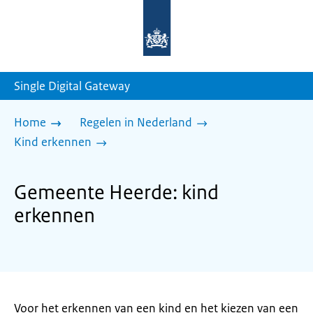
Naar
de
homepage
van
sdg.rijksoverheid.nl
Single Digital Gateway
Home
Regelen in Nederland
Kind erkennen
Gemeente Heerde: kind
erkennen
Voor het erkennen van een kind en het kiezen van een