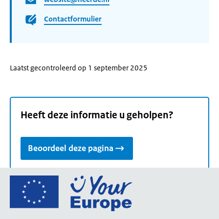
Contactformulier
Laatst gecontroleerd op 1 september 2025
Heeft deze informatie u geholpen?
Beoordeel deze pagina
Ga
naar
de
homepage