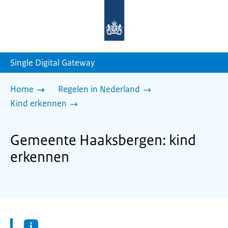
Naar
de
homepage
van
sdg.rijksoverheid.nl
Single Digital Gateway
Home
Regelen in Nederland
Kind erkennen
Gemeente Haaksbergen: kind
erkennen