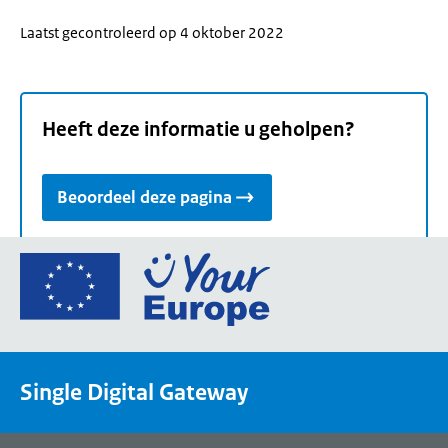
Laatst gecontroleerd op 4 oktober 2022
Heeft deze informatie u geholpen?
Beoordeel deze pagina
Ga
naar
de
homepage
van
Single Digital Gateway
Your
Europe,
een