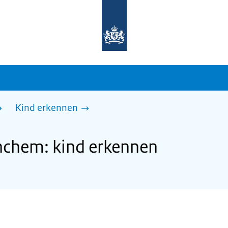
Naar
de
homepage
van
sdg.rijksoverheid.nl
Kind erkennen
chem: kind erkennen