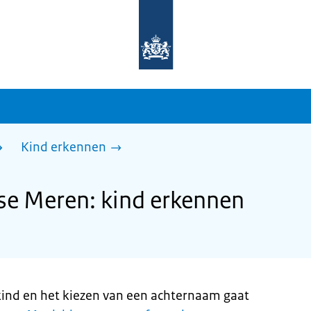
Naar
de
homepage
van
sdg.rijksoverheid.nl
Kind erkennen
e Meren: kind erkennen
kind en het kiezen van een achternaam gaat