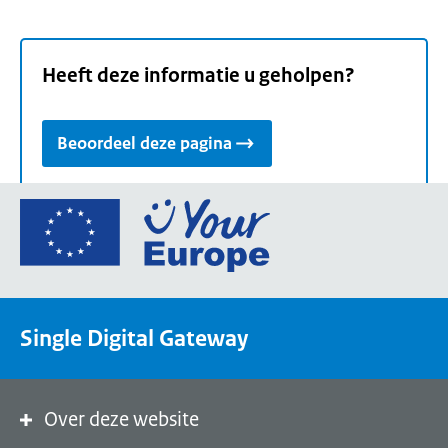
Heeft deze informatie u geholpen?
Beoordeel deze pagina
Ga
naar
de
homepage
van
Single Digital Gateway
Your
Europe,
een
portaal
Over deze website
van