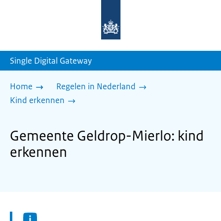
Naar
de
homepage
van
sdg.rijksoverheid.nl
Single Digital Gateway
Home
Regelen in Nederland
Kind erkennen
Gemeente Geldrop-Mierlo: kind
erkennen