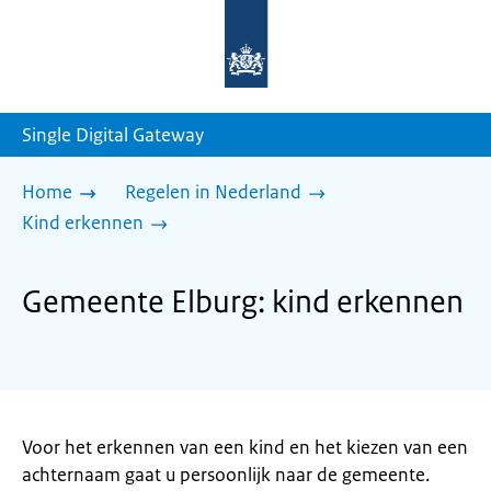
Naar
de
homepage
van
sdg.rijksoverheid.nl
Single Digital Gateway
Home
Regelen in Nederland
Kind erkennen
Gemeente Elburg: kind erkennen
Voor het erkennen van een kind en het kiezen van een
achternaam gaat u persoonlijk naar de gemeente.