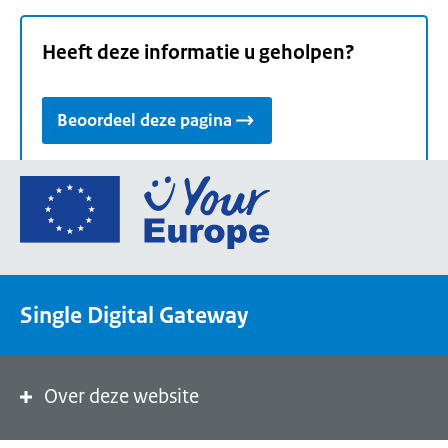
Heeft deze informatie u geholpen?
Beoordeel deze pagina
Ga
naar
de
homepage
van
Single Digital Gateway
Your
Europe,
een
portaal
Over deze website
van
de