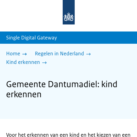
Naar
de
homepage
van
sdg.rijksoverheid.nl
Single Digital Gateway
Home
Regelen in Nederland
Kind erkennen
Gemeente Dantumadiel: kind
erkennen
Voor het erkennen van een kind en het kiezen van een