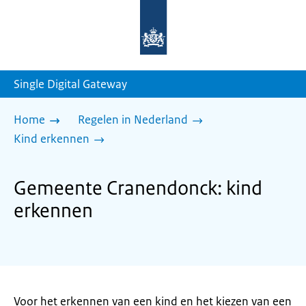
Naar
de
homepage
van
sdg.rijksoverheid.nl
Single Digital Gateway
Home
Regelen in Nederland
Kind erkennen
Gemeente Cranendonck: kind
erkennen
Voor het erkennen van een kind en het kiezen van een