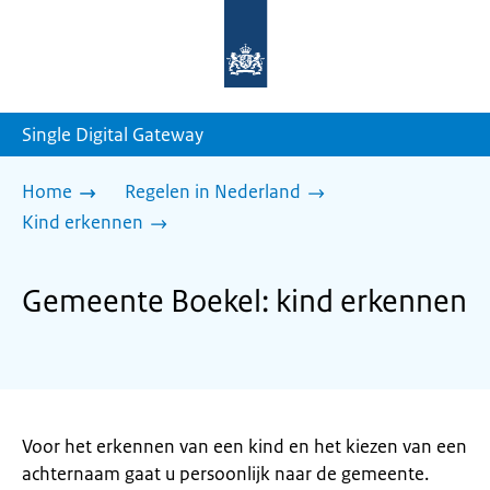
Naar
de
homepage
van
sdg.rijksoverheid.nl
Single Digital Gateway
Home
Regelen in Nederland
Kind erkennen
Gemeente Boekel: kind erkennen
Voor het erkennen van een kind en het kiezen van een
achternaam gaat u persoonlijk naar de gemeente.