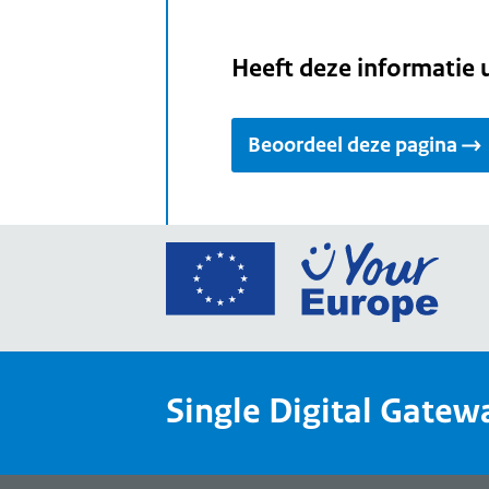
Heeft deze informatie 
Beoordeel deze pagina
Ga
naar
de
home
van
Single Digital Gatew
Your
Europ
een