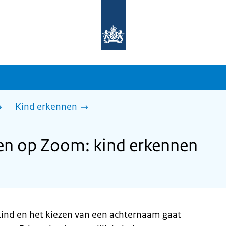
Naar
de
homepage
van
sdg.rijksoverheid.nl
Kind erkennen
n op Zoom: kind erkennen
kind en het kiezen van een achternaam gaat