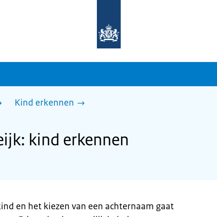
Naar
de
homepage
van
sdg.rijksoverheid.nl
Kind erkennen
jk: kind erkennen
kind en het kiezen van een achternaam gaat