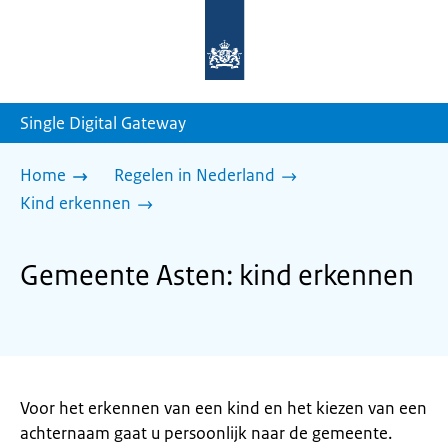
Naar
de
homepage
van
sdg.rijksoverheid.nl
Single Digital Gateway
Home
Regelen in Nederland
Kind erkennen
Gemeente Asten: kind erkennen
Voor het erkennen van een kind en het kiezen van een
achternaam gaat u persoonlijk naar de gemeente.