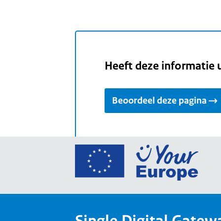
Heeft deze informatie 
Beoordeel deze pagina
Ga
naar
de
home
van
Single Digital Gatew
Your