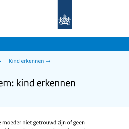
Naar
de
homepage
van
sdg.rijksoverheid.nl
Kind erkennen
m: kind erkennen
e moeder niet getrouwd zijn of geen