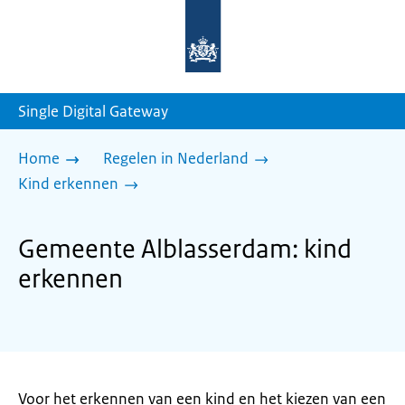
Naar
de
homepage
van
sdg.rijksoverheid.nl
Single Digital Gateway
Home
Regelen in Nederland
Kind erkennen
Gemeente Alblasserdam: kind
erkennen
Voor het erkennen van een kind en het kiezen van een