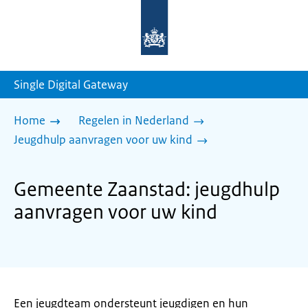
Naar
de
homepage
van
sdg.rijksoverheid.nl
Single Digital Gateway
Home
Regelen in Nederland
Jeugdhulp aanvragen voor uw kind
Gemeente Zaanstad: jeugdhulp
aanvragen voor uw kind
Een jeugdteam ondersteunt jeugdigen en hun