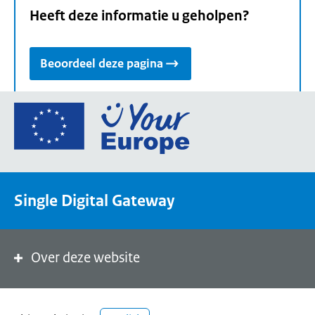
Heeft deze informatie u geholpen?
Beoordeel deze pagina
Ga
naar
de
homepage
van
Single Digital Gateway
Your
Europe,
een
portaal
Over deze website
van
de
Europese