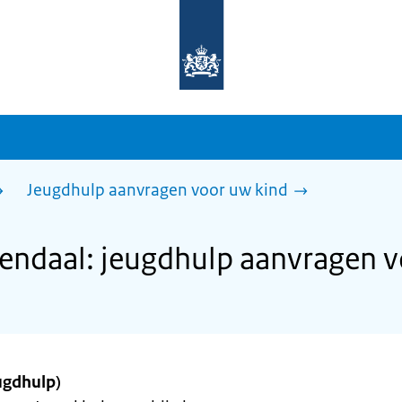
Naar
de
homepage
van
sdg.rijksoverheid.nl
Jeugdhulp aanvragen voor uw kind
ndaal: jeugdhulp aanvragen v
ugdhulp)