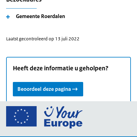
Gemeente Roerdalen
Laatst gecontroleerd op 13 juli 2022
Heeft deze informatie u geholpen?
Beoordeel deze pagina
Ga
naar
de
homepage