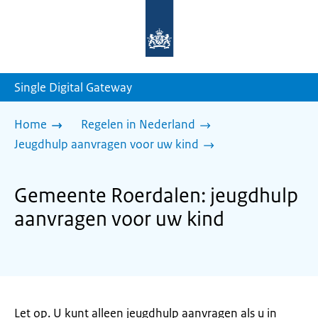
Naar
de
homepage
van
sdg.rijksoverheid.nl
Single Digital Gateway
Home
Regelen in Nederland
Jeugdhulp aanvragen voor uw kind
Gemeente Roerdalen: jeugdhulp
aanvragen voor uw kind
Let op. U kunt alleen jeugdhulp aanvragen als u in