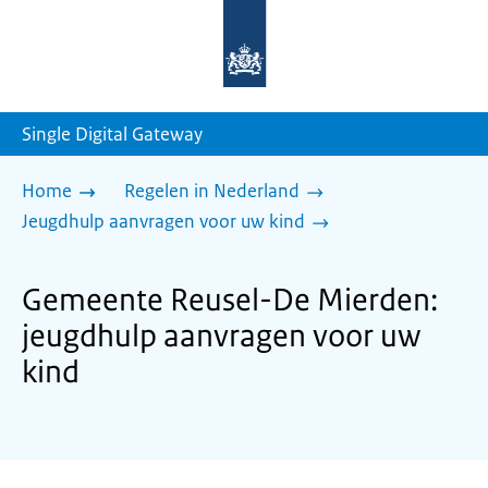
Naar
de
homepage
van
sdg.rijksoverheid.nl
Single Digital Gateway
Home
Regelen in Nederland
Jeugdhulp aanvragen voor uw kind
Gemeente Reusel-De Mierden:
jeugdhulp aanvragen voor uw
kind