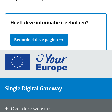
Heeft deze informatie u geholpen?
Beoordeel deze pagina
Ga
naar
de
homepage
van
Single Digital Gateway
Your
Europe,
een
portaal
Over deze website