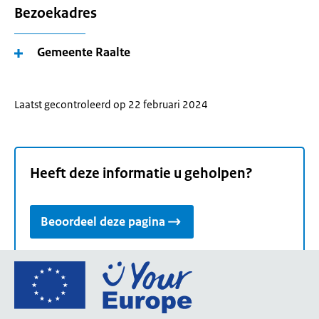
Bezoekadres
Gemeente Raalte
Laatst gecontroleerd op 22 februari 2024
Heeft deze informatie u geholpen?
Beoordeel deze pagina
Ga
naar
de