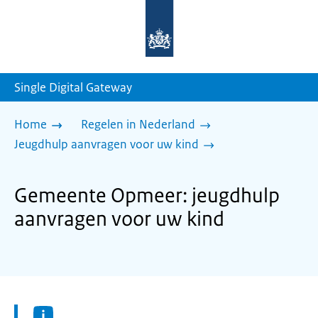
Naar
de
homepage
van
sdg.rijksoverheid.nl
Single Digital Gateway
Home
Regelen in Nederland
Jeugdhulp aanvragen voor uw kind
Gemeente Opmeer: jeugdhulp
aanvragen voor uw kind