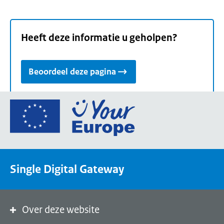
Heeft deze informatie u geholpen?
Beoordeel deze pagina
Ga
naar
de
homepage
van
Single Digital Gateway
Your
Europe,
een
portaal
Over deze website
van