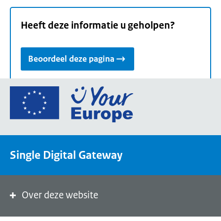
Heeft deze informatie u geholpen?
Beoordeel deze pagina
Ga
naar
de
homepage
van
Single Digital Gateway
Your
Europe,
een
portaal
Over deze website
van
de