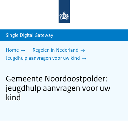
Naar
de
homepage
van
sdg.rijksoverheid.nl
Single Digital Gateway
Home
Regelen in Nederland
Jeugdhulp aanvragen voor uw kind
Gemeente Noordoostpolder:
jeugdhulp aanvragen voor uw
kind