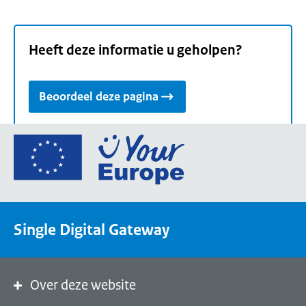
Heeft deze informatie u geholpen?
Beoordeel deze pagina
Ga
naar
de
homepage
van
Single Digital Gateway
Your
Europe,
een
portaal
Over deze website
van