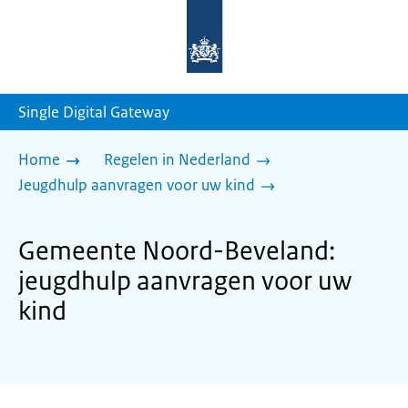
Naar
de
homepage
van
sdg.rijksoverheid.nl
Single Digital Gateway
Home
Regelen in Nederland
Jeugdhulp aanvragen voor uw kind
Gemeente Noord-Beveland:
jeugdhulp aanvragen voor uw
kind