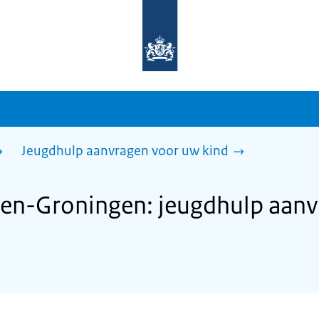
Naar
de
homepage
van
sdg.rijksoverheid.nl
Jeugdhulp aanvragen voor uw kind
n-Groningen: jeugdhulp aanv