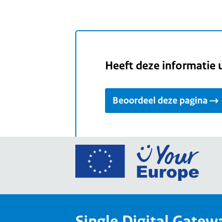
Heeft deze informatie 
Beoordeel deze pagina
Ga
naar
de
home
van
Single Digital Gatew
Your