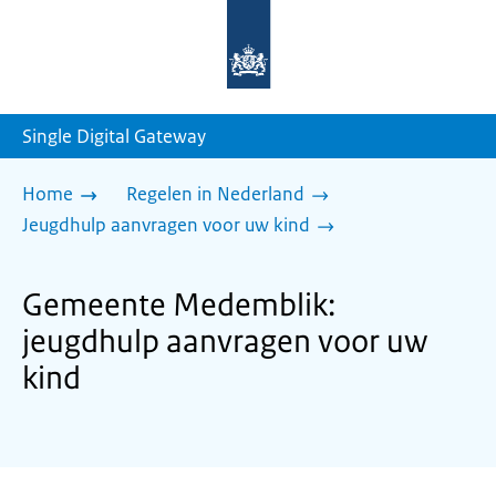
Naar
de
homepage
van
sdg.rijksoverheid.nl
Single Digital Gateway
Home
Regelen in Nederland
Jeugdhulp aanvragen voor uw kind
Gemeente Medemblik:
jeugdhulp aanvragen voor uw
kind