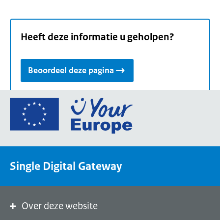
Heeft deze informatie u geholpen?
Beoordeel deze pagina
Ga
naar
de
homepage
van
Single Digital Gateway
Your
Europe,
een
portaal
Over deze website
van