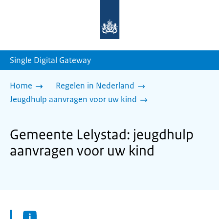
Naar
de
homepage
van
sdg.rijksoverheid.nl
Single Digital Gateway
Home
Regelen in Nederland
Jeugdhulp aanvragen voor uw kind
Gemeente Lelystad: jeugdhulp
aanvragen voor uw kind