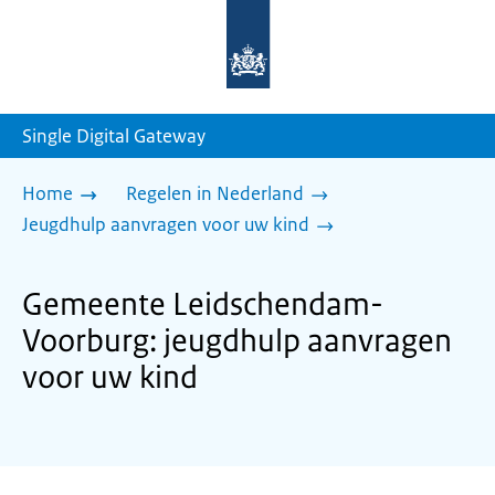
Naar
de
homepage
van
sdg.rijksoverheid.nl
Single Digital Gateway
Home
Regelen in Nederland
Jeugdhulp aanvragen voor uw kind
Gemeente Leidschendam-
Voorburg: jeugdhulp aanvragen
voor uw kind