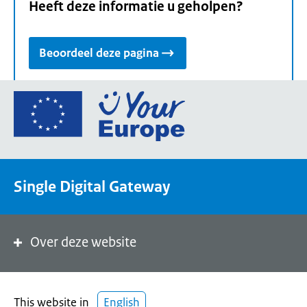
Heeft deze informatie u geholpen?
Beoordeel deze pagina
Ga
naar
de
homepage
van
Single Digital Gateway
Your
Europe,
een
portaal
Over deze website
van
de
Europese
This website in
English
Unie