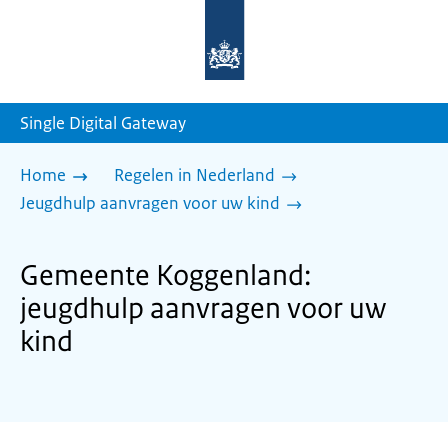
Naar
de
homepage
van
sdg.rijksoverheid.nl
Single Digital Gateway
Home
Regelen in Nederland
Jeugdhulp aanvragen voor uw kind
Gemeente Koggenland:
jeugdhulp aanvragen voor uw
kind