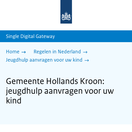
Naar
de
homepage
van
sdg.rijksoverheid.nl
Single Digital Gateway
Home
Regelen in Nederland
Jeugdhulp aanvragen voor uw kind
Gemeente Hollands Kroon:
jeugdhulp aanvragen voor uw
kind