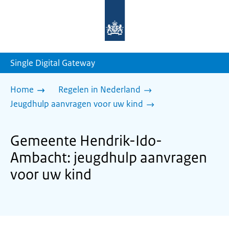
Naar
de
homepage
van
sdg.rijksoverheid.nl
Single Digital Gateway
Home
Regelen in Nederland
Jeugdhulp aanvragen voor uw kind
Gemeente Hendrik-Ido-
Ambacht: jeugdhulp aanvragen
voor uw kind