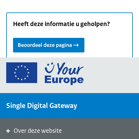
Heeft deze informatie u geholpen?
Beoordeel deze pagina
Ga
naar
de
homepage
van
Single Digital Gateway
Your
Europe,
een
portaal
Over deze website
van