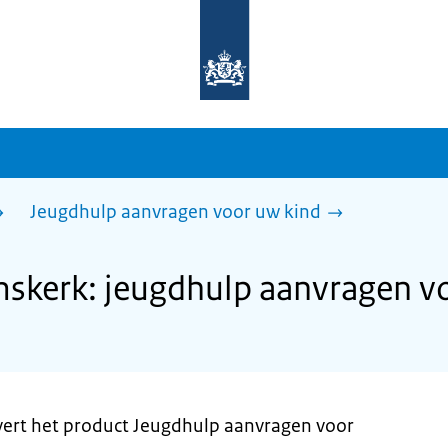
Naar
de
homepage
van
sdg.rijksoverheid.nl
Jeugdhulp aanvragen voor uw kind
kerk: jeugdhulp aanvragen v
rt het product Jeugdhulp aanvragen voor