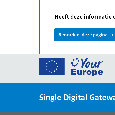
Heeft deze informatie 
Beoordeel deze pagina
Ga
naar
de
home
van
Single Digital Gatew
Your
Europ
een