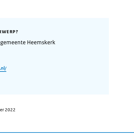
RWERP?
e gemeente Heemskerk
nl/
ber 2022