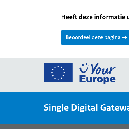
Heeft deze informatie 
Beoordeel deze pagina
Ga
naar
de
home
van
Single Digital Gatew
Your
Europ
een