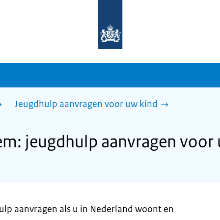
Naar
de
homepage
van
sdg.rijksoverheid.nl
Jeugdhulp aanvragen voor uw kind
m: jeugdhulp aanvragen voor 
hulp aanvragen als u in Nederland woont en