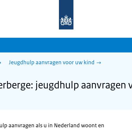
Naar
de
homepage
van
sdg.rijksoverheid.nl
Jeugdhulp aanvragen voor uw kind
rberge: jeugdhulp aanvragen 
hulp aanvragen als u in Nederland woont en