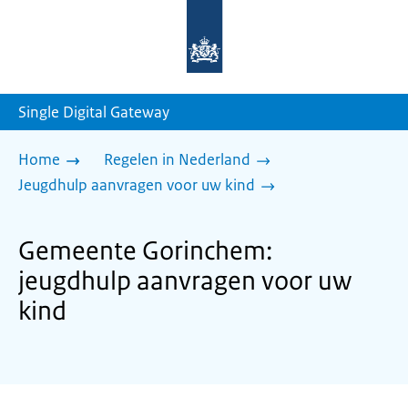
Naar
de
homepage
van
sdg.rijksoverheid.nl
Single Digital Gateway
Home
Regelen in Nederland
Jeugdhulp aanvragen voor uw kind
Gemeente Gorinchem:
jeugdhulp aanvragen voor uw
kind