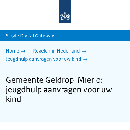
Naar
de
homepage
van
sdg.rijksoverheid.nl
Single Digital Gateway
Home
Regelen in Nederland
Jeugdhulp aanvragen voor uw kind
Gemeente Geldrop-Mierlo:
jeugdhulp aanvragen voor uw
kind