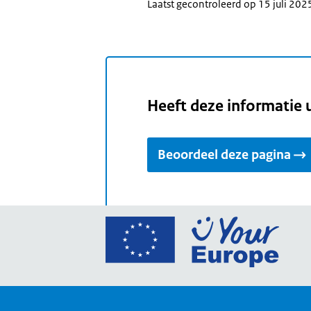
Laatst gecontroleerd op 15 juli 202
Heeft deze informatie 
Beoordeel deze pagina
Ga
naar
de
home
van