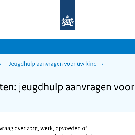
Naar
de
homepage
van
sdg.rijksoverheid.nl
Jeugdhulp aanvragen voor uw kind
en: jeugdhulp aanvragen voor
vraag over zorg, werk, opvoeden of