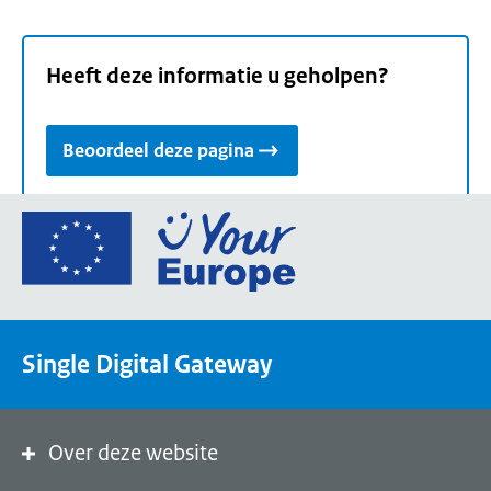
Heeft deze informatie u geholpen?
Beoordeel deze pagina
Ga
naar
de
homepage
van
Single Digital Gateway
Your
Europe,
een
portaal
Over deze website
van