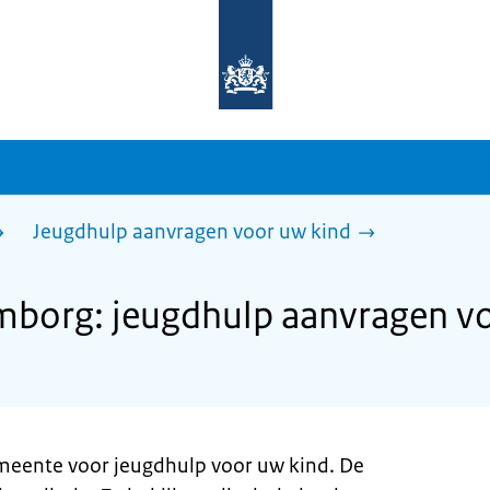
Naar
de
homepage
van
sdg.rijksoverheid.nl
Jeugdhulp aanvragen voor uw kind
borg: jeugdhulp aanvragen vo
eente voor jeugdhulp voor uw kind. De