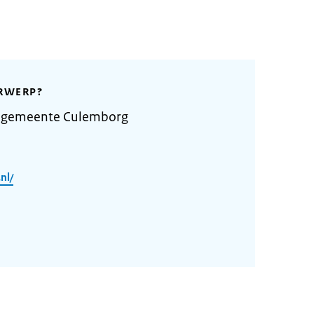
RWERP?
e gemeente Culemborg
nl/