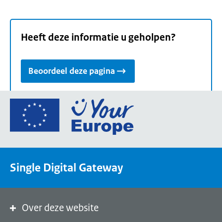
Heeft deze informatie u geholpen?
Beoordeel deze pagina
Ga
naar
de
homepage
van
Single Digital Gateway
Your
Europe,
een
portaal
Over deze website
van