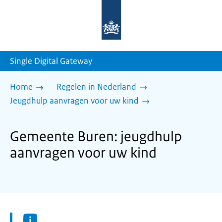
Naar
de
homepage
van
sdg.rijksoverheid.nl
Single Digital Gateway
Home
Regelen in Nederland
Jeugdhulp aanvragen voor uw kind
Gemeente Buren: jeugdhulp
aanvragen voor uw kind