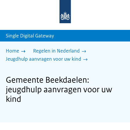
Naar
de
homepage
van
sdg.rijksoverheid.nl
Single Digital Gateway
Home
Regelen in Nederland
Jeugdhulp aanvragen voor uw kind
Gemeente Beekdaelen:
jeugdhulp aanvragen voor uw
kind