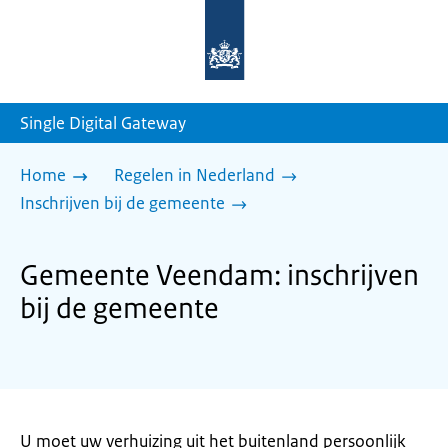
Naar
de
homepage
van
sdg.rijksoverheid.nl
Single Digital Gateway
Home
Regelen in Nederland
Inschrijven bij de gemeente
Gemeente Veendam: inschrijven
bij de gemeente
U moet uw verhuizing uit het buitenland persoonlijk