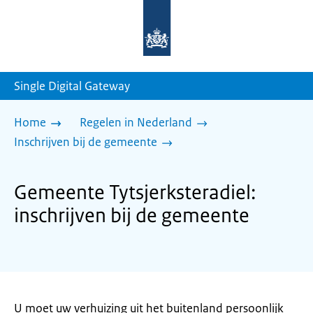
Naar
de
homepage
van
sdg.rijksoverheid.nl
Single Digital Gateway
Home
Regelen in Nederland
Inschrijven bij de gemeente
Gemeente Tytsjerksteradiel:
inschrijven bij de gemeente
U moet uw verhuizing uit het buitenland persoonlijk