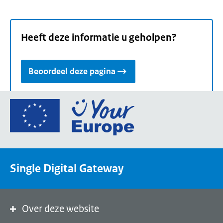
Heeft deze informatie u geholpen?
Beoordeel deze pagina
Ga
naar
de
homepage
van
Single Digital Gateway
Your
Europe,
een
portaal
Over deze website
van