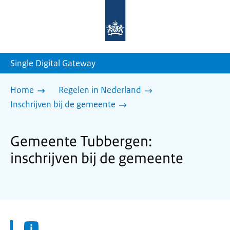
Naar
de
homepage
van
sdg.rijksoverheid.nl
Single Digital Gateway
Home
Regelen in Nederland
Inschrijven bij de gemeente
Gemeente Tubbergen:
inschrijven bij de gemeente