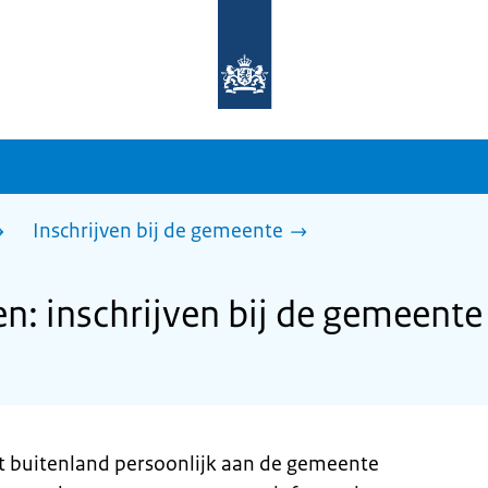
Naar
de
homepage
van
sdg.rijksoverheid.nl
Inschrijven bij de gemeente
: inschrijven bij de gemeente
t buitenland persoonlijk aan de gemeente