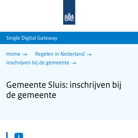
Naar
de
homepage
van
sdg.rijksoverheid.nl
Single Digital Gateway
Home
Regelen in Nederland
Inschrijven bij de gemeente
Gemeente Sluis: inschrijven bij
de gemeente