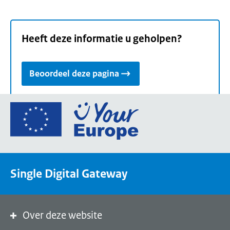
Heeft deze informatie u geholpen?
Beoordeel deze pagina
Ga
naar
de
homepage
van
Single Digital Gateway
Your
Europe,
een
portaal
Over deze website
van