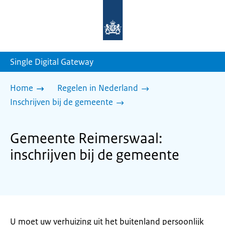
Naar
de
homepage
van
sdg.rijksoverheid.nl
Single Digital Gateway
Home
Regelen in Nederland
Inschrijven bij de gemeente
Gemeente Reimerswaal:
inschrijven bij de gemeente
U moet uw verhuizing uit het buitenland persoonlijk