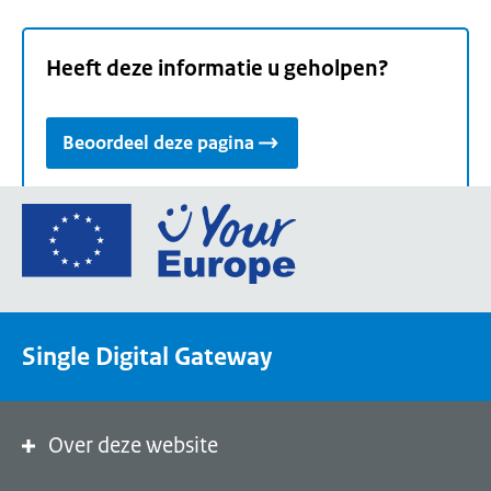
Heeft deze informatie u geholpen?
Beoordeel deze pagina
Ga
naar
de
homepage
van
Single Digital Gateway
Your
Europe,
een
portaal
Over deze website
van
de